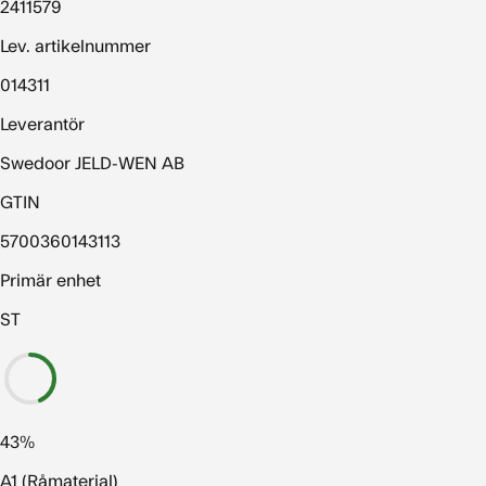
2411579
Lev. artikelnummer
014311
Leverantör
Swedoor JELD-WEN AB
GTIN
5700360143113
Primär enhet
ST
43%
A1 (Råmaterial)