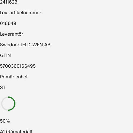
2411623
Lev. artikelnummer
016649
Leverantör
Swedoor JELD-WEN AB
GTIN
5700360166495
Primär enhet
ST
50%
A1 (Råmaterial)