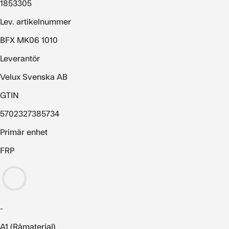
1853305
Lev. artikelnummer
BFX MK06 1010
Leverantör
Velux Svenska AB
GTIN
5702327385734
Primär enhet
FRP
-
A1 (Råmaterial)