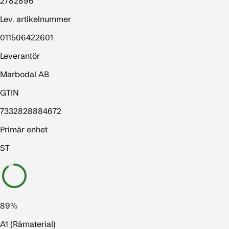
2782896
Lev. artikelnummer
011506422601
Leverantör
Marbodal AB
GTIN
7332828884672
Primär enhet
ST
89%
A1 (Råmaterial)