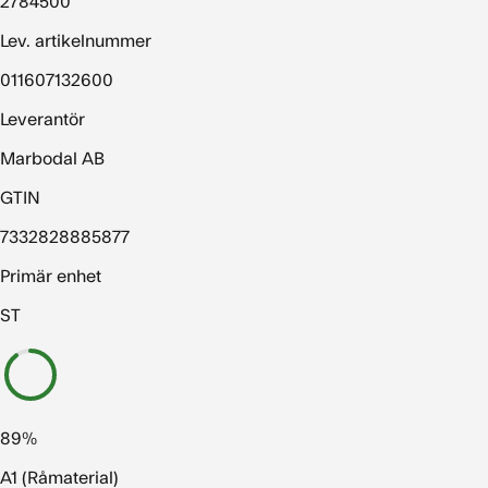
2784500
Lev. artikelnummer
011607132600
Leverantör
Marbodal AB
GTIN
7332828885877
Primär enhet
ST
89%
A1 (Råmaterial)