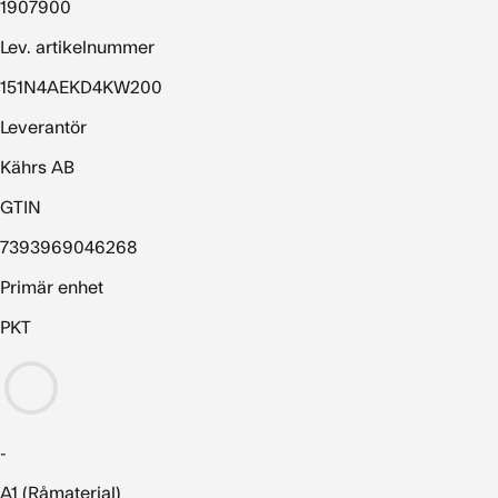
1907900
Lev. artikelnummer
151N4AEKD4KW200
Leverantör
Kährs AB
GTIN
7393969046268
Primär enhet
PKT
-
A1 (Råmaterial)