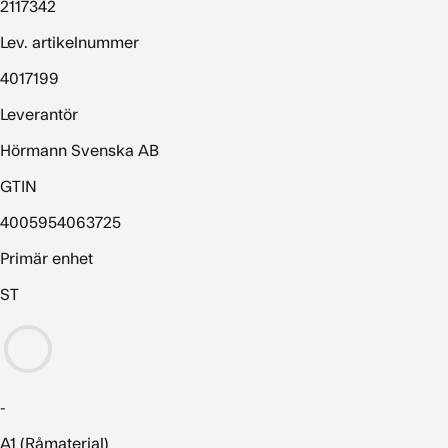
2117342
Lev. artikelnummer
4017199
Leverantör
Hörmann Svenska AB
GTIN
4005954063725
Primär enhet
ST
-
A1 (Råmaterial)