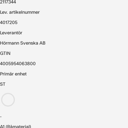
2117344
Lev. artikelnummer
4017205
Leverantör
Hörmann Svenska AB
GTIN
4005954063800
Primär enhet
ST
-
A1 (Råmaterial)