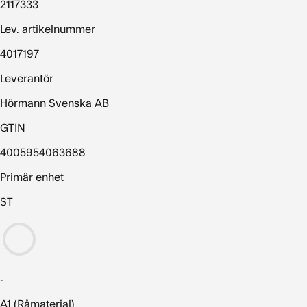
2117333
Lev. artikelnummer
4017197
Leverantör
Hörmann Svenska AB
GTIN
4005954063688
Primär enhet
ST
-
A1 (Råmaterial)