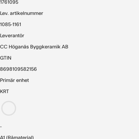
1761095
Lev. artikelnummer
1085-1161
Leverantör
CC Höganäs Byggkeramik AB
GTIN
8698109582156
Primär enhet
KRT
-
A1 (Råmaterial)