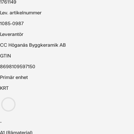
1761149
Lev. artikelnummer
1085-0987
Leverantör
CC Höganäs Byggkeramik AB
GTIN
8698109597150
Primär enhet
KRT
-
A1 (Råmaterial)