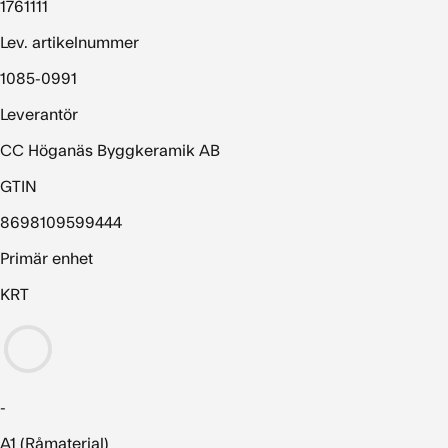
1761111
Lev. artikelnummer
1085-0991
Leverantör
CC Höganäs Byggkeramik AB
GTIN
8698109599444
Primär enhet
KRT
-
A1 (Råmaterial)