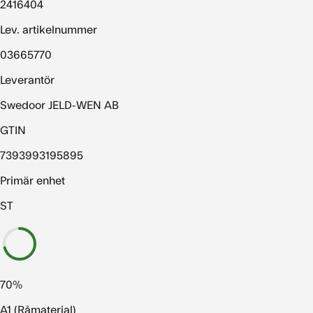
2416404
Lev. artikelnummer
03665770
Leverantör
Swedoor JELD-WEN AB
GTIN
7393993195895
Primär enhet
ST
70%
A1 (Råmaterial)