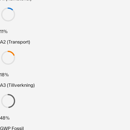
11%
A2 (Transport)
18%
A3 (Tillverkning)
48%
GWP Fossil