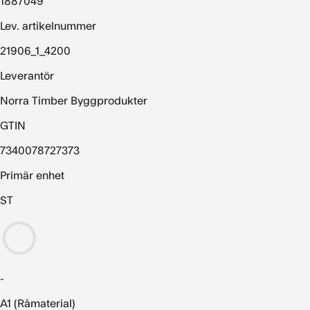
1887049
Lev. artikelnummer
21906_1_4200
Leverantör
Norra Timber Byggprodukter
GTIN
7340078727373
Primär enhet
ST
-
A1 (Råmaterial)