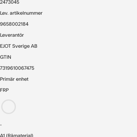
2473045
Lev. artikelnummer
9658002184
Leverantör
EJOT Sverige AB
GTIN
7319610067475
Primär enhet
FRP
-
A1 (Råmaterial)