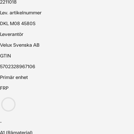
2211018
Lev. artikelnummer
DKL M08 4580S
Leverantör
Velux Svenska AB
GTIN
5702328967106
Primär enhet
FRP
-
A1 (Råmaterial)