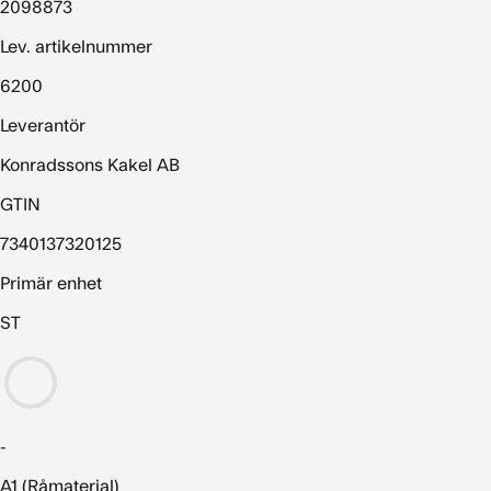
2098873
Lev. artikelnummer
6200
Leverantör
Konradssons Kakel AB
GTIN
7340137320125
Primär enhet
ST
-
A1 (Råmaterial)