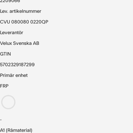
2209066
Lev. artikelnummer
CVU 080080 0220QP
Leverantör
Velux Svenska AB
GTIN
5702329187299
Primär enhet
FRP
-
A1 (Råmaterial)