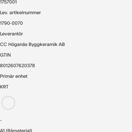
1757001
Lev. artikelnummer
1790-0070
Leverantör
CC Höganäs Byggkeramik AB
GTIN
8012607620378
Primär enhet
KRT
-
A1 (Råmaterial)