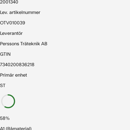
2001340
Lev. artikelnummer
OTV010039
Leverantör
Perssons Träteknik AB
GTIN
7340200836218
Primär enhet
ST
58%
A1 (Råmaterial)