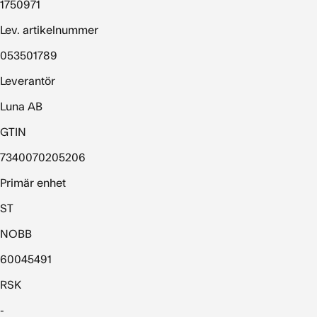
1750971
Lev. artikelnummer
053501789
Leverantör
Luna AB
GTIN
7340070205206
Primär enhet
ST
NOBB
60045491
RSK
-