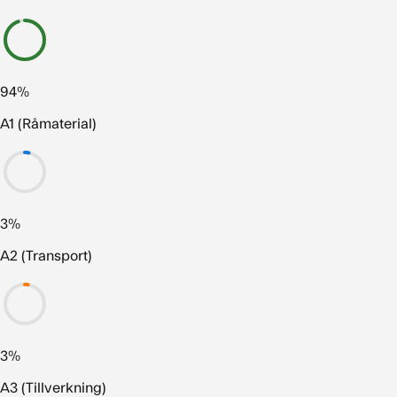
94%
A1 (Råmaterial)
3%
A2 (Transport)
3%
A3 (Tillverkning)