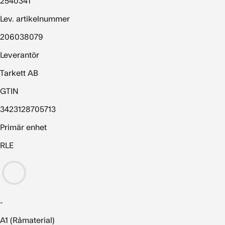
2540341
Lev. artikelnummer
206038079
Leverantör
Tarkett AB
GTIN
3423128705713
Primär enhet
RLE
-
A1 (Råmaterial)