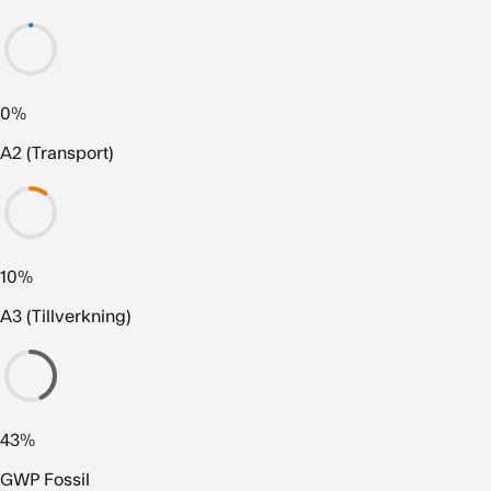
0%
A2 (Transport)
10%
A3 (Tillverkning)
43%
GWP Fossil