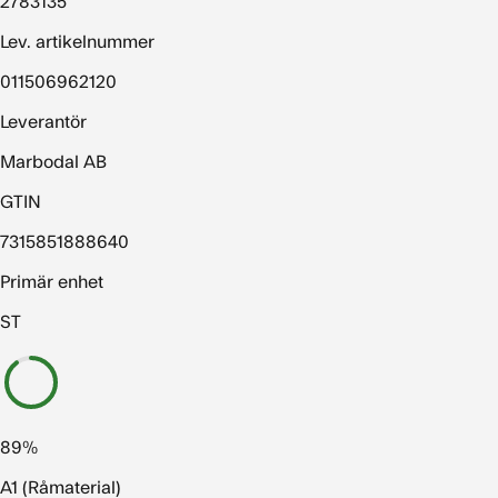
2783135
Lev. artikelnummer
011506962120
Leverantör
Marbodal AB
GTIN
7315851888640
Primär enhet
ST
89%
A1 (Råmaterial)